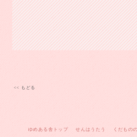
<< もどる
ゆめある舎トップ
せんはうたう
くだもの