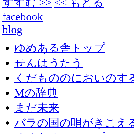
すすむ >>
<< もどる
facebook
blog
ゆめある舎トップ
せんはうたう
くだもののにおいのす
Mの辞典
まだ未来
バラの国の唄がきこえ