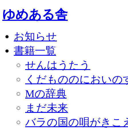
ゆめある舎
お知らせ
書籍一覧
せんはうたう
くだもののにおいの
Mの辞典
まだ未来
バラの国の唄がきこ